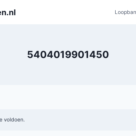
n.nl
Loopba
5404019901450
e voldoen.