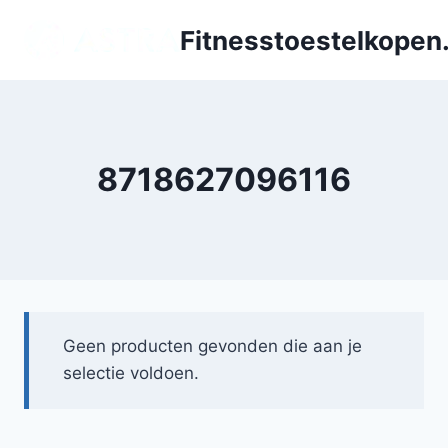
Doorgaan
Fitnesstoestelkopen.
naar
inhoud
8718627096116
Geen producten gevonden die aan je
selectie voldoen.