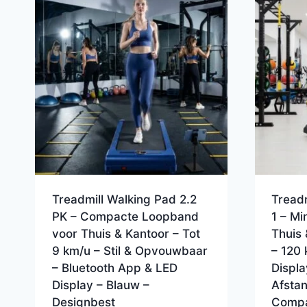
Treadmill Walking Pad 2.2
Treadm
PK – Compacte Loopband
1 – Mi
voor Thuis & Kantoor – Tot
Thuis 
9 km/u – Stil & Opvouwbaar
– 120
– Bluetooth App & LED
Displa
Display – Blauw –
Afsta
Designbest
Compa