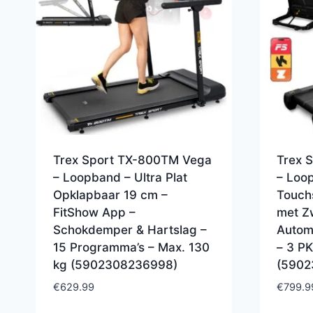
Trex Sport TX-800TM Vega
Trex 
– Loopband – Ultra Plat
– Loo
Opklapbaar 19 cm –
Touch
FitShow App –
met Z
Schokdemper & Hartslag –
Automa
15 Programma’s – Max. 130
– 3 PK
kg (5902308236998)
(5902
€
629.99
€
799.9