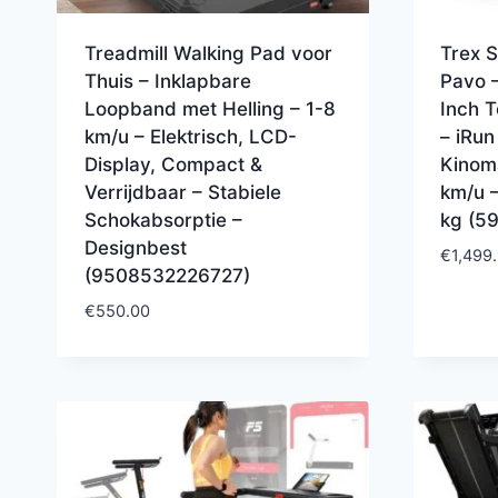
Treadmill Walking Pad voor
Trex 
Thuis – Inklapbare
Pavo 
Loopband met Helling – 1-8
Inch 
km/u – Elektrisch, LCD-
– iRun
Display, Compact &
Kinoma
Verrijdbaar – Stabiele
km/u 
Schokabsorptie –
kg (5
Designbest
€
1,499
(9508532226727)
€
550.00