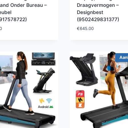
and Onder Bureau –
Draagvermogen –
eubel
Designbest
917578722)
(9502429831377)
0
€
645.00
Aan