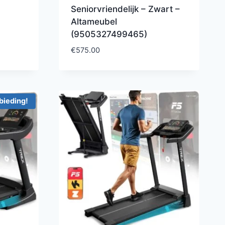
Seniorvriendelijk – Zwart –
Altameubel
(9505327499465)
€
575.00
bieding!