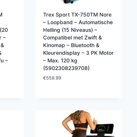
M
Trex Sport TX-750TM Nore
– Loopband – Automatische
(20
Helling (15 Niveaus) –
r –
Compatibel met Zwift &
 &
Kinomap – Bluetooth &
&
Kleurendisplay – 3 PK Motor
u –
– Max. 120 kg
(5902308239708)
€
559.99
.