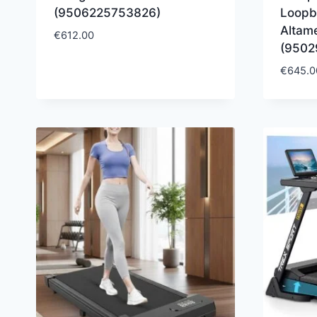
(9506225753826)
Loopb
Altam
€
612.00
(9502
€
645.0