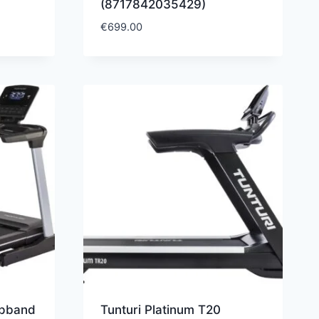
(8717842035429)
€
699.00
opband
Tunturi Platinum T20