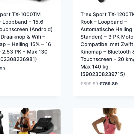
Sport TX-1000TM
Trex Sport TX-1200T
– Loopband – 15.6
Rook – Loopband –
Touchscreen (Android)
Automatische Helling 
 Draaiknop & Wifi –
Standen) – 3 PK Moto
p – Helling 15% – 16
Compatibel met Zwift
– 2.53 PK – Max 130
Kinomap – Bluetooth 
902308236981)
Touchscreen – 20 km/
Max 140 kg
.99
(5902308239715)
Oorspronkelijke
Huidige
€
899.89
€
759.89
prijs
prijs
was:
is:
€899.89.
€759.89