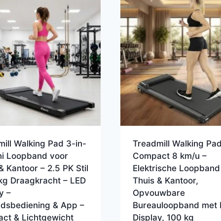
ill Walking Pad 3-in-
Treadmill Walking Pa
ni Loopband voor
Compact 8 km/u –
& Kantoor – 2.5 PK Stil
Elektrische Loopband
 kg Draagkracht – LED
Thuis & Kantoor,
y –
Opvouwbare
ndsbediening & App –
Bureauloopband met 
ct & Lichtgewicht
Display, 100 kg