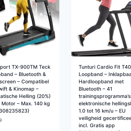
Sport TX-900TM Teck
Tunturi Cardio Fit T40
pband – Bluetooth &
Loopband – Inklapbaa
screen – Compatibel
Hardloopband met
wift & Kinomap –
Bluetooth – 41
tische Helling (20%)
trainingsprogramma’s
 Motor – Max. 140 kg
elektronische helling
308235823)
1.0 tot 16 km/u – EU
veiligheid gecertifice
9
incl. Gratis app