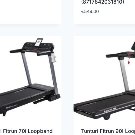
(8717842031810)
€
549.00
i Fitrun 70i Loopband
Tunturi Fitrun 90I Lo