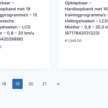
pbaar –
Opklapbaar –
oopband met 19
Hardloopband met 16
ngprogramma’s – 15
trainingprogramma’s 
onische
Hellingshoeken – LCD
ngshoeken – LCD
Monitor – 0,8 – 20,0 
r – 0,8 – 20 km/u
(8717842031223)
842029886)
€
1,049.00
0
18
19
20
21
→