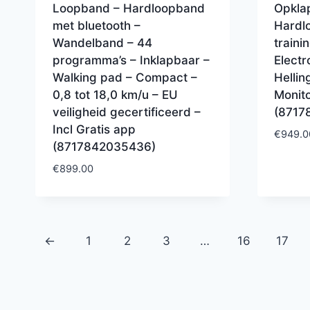
Loopband – Hardloopband
Opkla
met bluetooth –
Hardl
Wandelband – 44
traini
programma’s – Inklapbaar –
Electr
Walking pad – Compact –
Helli
0,8 tot 18,0 km/u – EU
Monito
veiligheid gecertificeerd –
(8717
Incl Gratis app
€
949.0
(8717842035436)
€
899.00
←
1
2
3
…
16
17