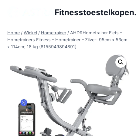
Doorgaan
Fitnesstoestelkopen.
naar
inhoud
Home
/
Winkel
/
Hometrainer
/
AHD®Hometrainer Fiets –
Hometrainers Fitness – Hometrainer – Zilver- 95cm x 53cm
x 114cm; 18 kg (6155949894891)