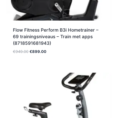
Flow Fitness Perform B3i Hometrainer –
69 trainingsniveaus – Train met apps
(8718591681943)
Oorspronkelijke
Huidige
€
949.00
€
899.00
prijs
prijs
was:
is:
€949.00.
€899.00.