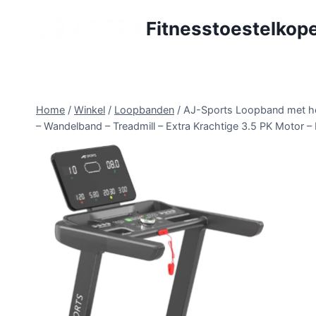
Doorgaan
Fitnesstoestelkope
naar
inhoud
Home
/
Winkel
/
Loopbanden
/
AJ-Sports Loopband met hel
– Wandelband – Treadmill – Extra Krachtige 3.5 PK Motor –