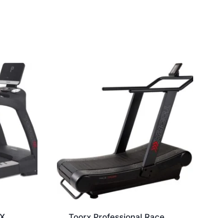
RX
Toorx Professional Race