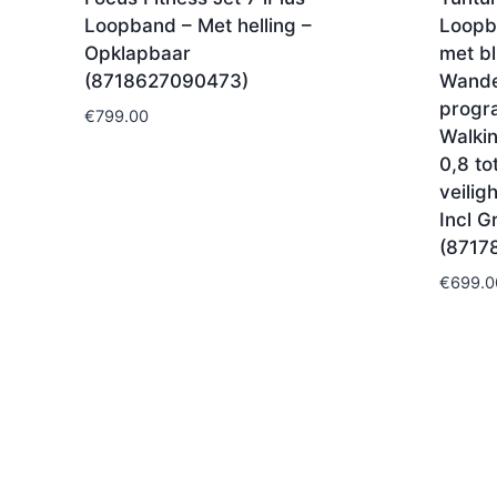
Loopband – Met helling –
Loopb
Opklapbaar
met bl
(8718627090473)
Wande
progr
€
799.00
Walki
0,8 to
veilig
Incl G
(8717
€
699.0