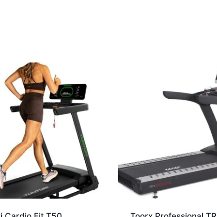
i Cardio Fit T50
Toorx Professional T