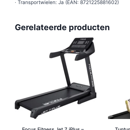
· Transportwielen: Ja (EAN: 8721225881602)
Gerelateerde producten
Focus Fitness Jet 7 iPlus –
Tuntur