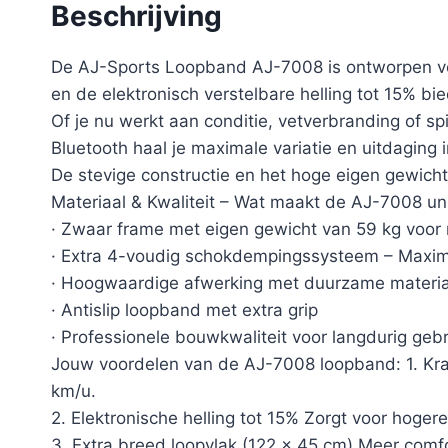
Beschrijving
De AJ-Sports Loopband AJ-7008 is ontworpen voor 
en de elektronisch verstelbare helling tot 15% bi
Of je nu werkt aan conditie, vetverbranding of s
Bluetooth haal je maximale variatie en uitdaging i
De stevige constructie en het hoge eigen gewicht z
Materiaal & Kwaliteit – Wat maakt de AJ-7008 uni
· Zwaar frame met eigen gewicht van 59 kg voor m
· Extra 4-voudig schokdempingssysteem – Maximal
· Hoogwaardige afwerking met duurzame materi
· Antislip loopband met extra grip
· Professionele bouwkwaliteit voor langdurig gebr
Jouw voordelen van de AJ-7008 loopband: 1. Krach
km/u.
2. Elektronische helling tot 15% Zorgt voor hogere
3. Extra breed loopvlak (122 × 45 cm) Meer comfor