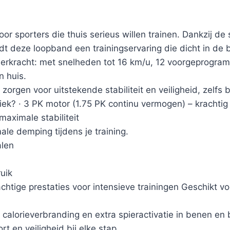
sporters die thuis serieus willen trainen. Dankzij de 
edt deze loopband een trainingservaring die dicht in de
pierkracht: met snelheden tot 16 km/u, 12 voorgeprogra
n huis.
orgen voor uitstekende stabiliteit en veiligheid, zelfs bi
ek? · 3 PK motor (1.75 PK continu vermogen) – krachtig 
aximale stabiliteit
e demping tijdens je training.
alen
uik
tige prestaties voor intensieve trainingen Geschikt vo
 calorieverbranding en extra spieractivatie in benen en b
t en veiligheid bij elke stap.