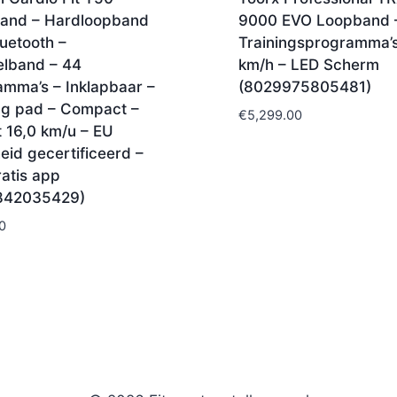
and – Hardloopband
9000 EVO Loopband 
uetooth –
Trainingsprogramma’s
lband – 44
km/h – LED Scherm
amma’s – Inklapbaar –
(8029975805481)
ng pad – Compact –
€
5,299.00
t 16,0 km/u – EU
heid gecertificeerd –
ratis app
842035429)
0