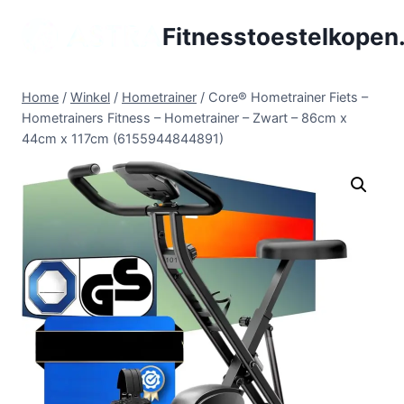
Doorgaan
Fitnesstoestelkopen.
naar
inhoud
Home
/
Winkel
/
Hometrainer
/
Core® Hometrainer Fiets –
Hometrainers Fitness – Hometrainer – Zwart – 86cm x
44cm x 117cm (6155944844891)