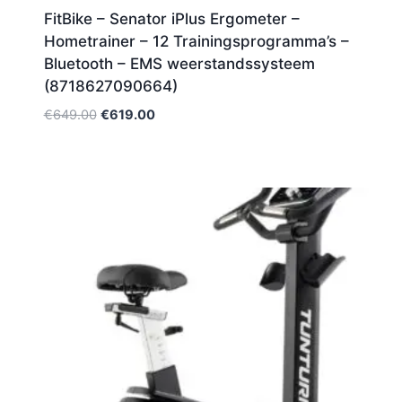
FitBike – Senator iPlus Ergometer –
Hometrainer – 12 Trainingsprogramma’s –
Bluetooth – EMS weerstandssysteem
(8718627090664)
Oorspronkelijke
Huidige
€
649.00
€
619.00
prijs
prijs
was:
is:
€649.00.
€619.00.