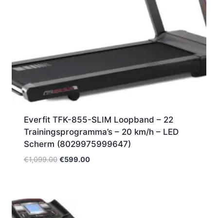
Everfit TFK-855-SLIM Loopband – 22
Trainingsprogramma’s – 20 km/h – LED
Scherm (8029975999647)
Oorspronkelijke
Huidige
€
1,099.00
€
599.00
prijs
prijs
was:
is:
€1,099.00.
€599.00.