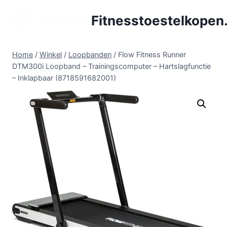
Doorgaan
Fitnesstoestelkopen.
naar
inhoud
Home
/
Winkel
/
Loopbanden
/
Flow Fitness Runner
DTM300i Loopband – Trainingscomputer – Hartslagfunctie
– Inklapbaar (8718591682001)