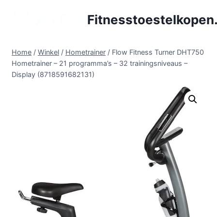
Doorgaan
Fitnesstoestelkopen.
naar
inhoud
Home
/
Winkel
/
Hometrainer
/
Flow Fitness Turner DHT750
Hometrainer – 21 programma’s – 32 trainingsniveaus –
Display (8718591682131)