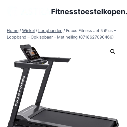
Doorgaan
Fitnesstoestelkopen.
naar
inhoud
Home
/
Winkel
/
Loopbanden
/
Focus Fitness Jet 5 iPlus –
Loopband – Opklapbaar – Met helling (8718627090466)