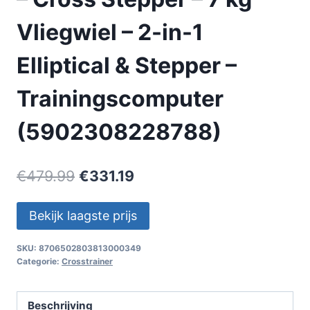
Vliegwiel – 2-in-1
Elliptical & Stepper –
Trainingscomputer
(5902308228788)
Oorspronkelijke
Huidige
€
479.99
€
331.19
prijs
prijs
Bekijk laagste prijs
was:
is:
€479.99.
€331.19.
SKU:
8706502803813000349
Categorie:
Crosstrainer
Beschrijving