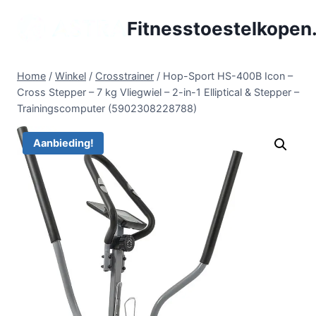
Doorgaan
Fitnesstoestelkopen.
naar
inhoud
Home
/
Winkel
/
Crosstrainer
/
Hop-Sport HS-400B Icon –
Cross Stepper – 7 kg Vliegwiel – 2-in-1 Elliptical & Stepper –
Trainingscomputer (5902308228788)
Aanbieding!