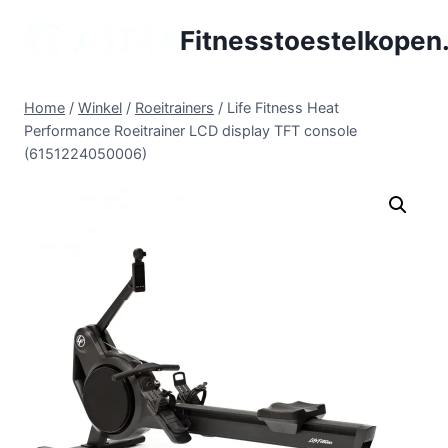
Doorgaan
Fitnesstoestelkopen.
naar
inhoud
Home
/
Winkel
/
Roeitrainers
/
Life Fitness Heat
Performance Roeitrainer LCD display TFT console
(6151224050006)