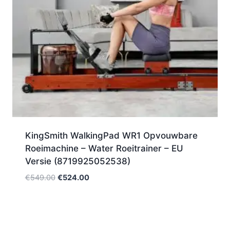
KingSmith WalkingPad WR1 Opvouwbare
Roeimachine – Water Roeitrainer – EU
Versie (8719925052538)
Oorspronkelijke
Huidige
€
549.00
€
524.00
prijs
prijs
was:
is:
€549.00.
€524.00.