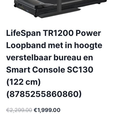
LifeSpan TR1200 Power
Loopband met in hoogte
verstelbaar bureau en
Smart Console SC130
(122 cm)
(8785255860860)
Oorspronkelijke
Huidige
€
2,299.00
€
1,999.00