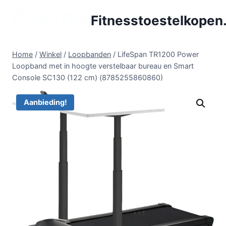
Doorgaan
Fitnesstoestelkopen.
naar
inhoud
Home
/
Winkel
/
Loopbanden
/
LifeSpan TR1200 Power
Loopband met in hoogte verstelbaar bureau en Smart
Console SC130 (122 cm) (8785255860860)
Aanbieding!