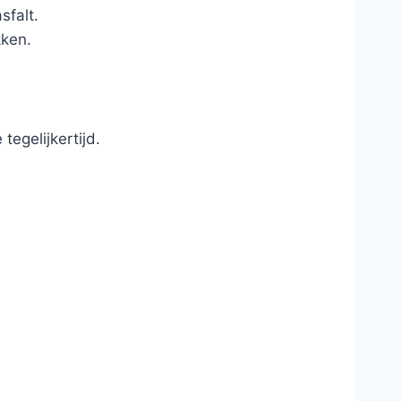
sfalt.
kken.
egelijkertijd.