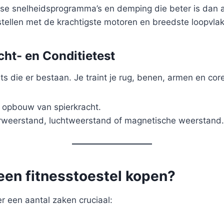
rse snelheidsprogramma’s en demping die beter is dan a
stellen met de krachtigste motoren en breedste loopvla
cht- en Conditietest
die er bestaan. Je traint je rug, benen, armen en core t
 opbouw van spierkracht.
rweerstand, luchtweerstand of magnetische weerstand.
 een fitnesstoestel kopen?
er een aantal zaken cruciaal: