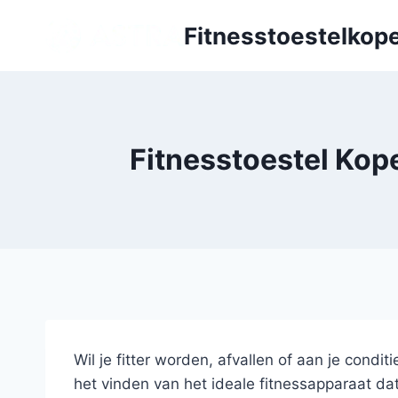
Doorgaan
Fitnesstoestelkope
naar
inhoud
Fitnesstoestel Kop
Wil je fitter worden, afvallen of aan je condi
het vinden van het ideale fitnessapparaat da