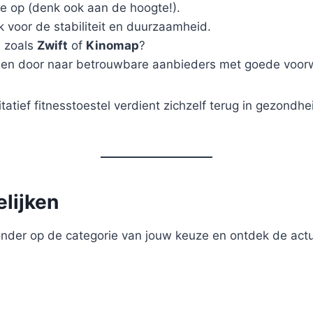
te op (denk ook aan de hoogte!).
k voor de stabiliteit en duurzaamheid.
s zoals
Zwift
of
Kinomap
?
lleen door naar betrouwbare aanbieders met goede voo
itatief fitnesstoestel verdient zichzelf terug in gezo
elijken
ronder op de categorie van jouw keuze en ontdek de actu