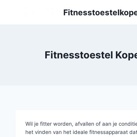
Doorgaan
Fitnesstoestelkope
naar
inhoud
Fitnesstoestel Kop
Wil je fitter worden, afvallen of aan je condi
het vinden van het ideale fitnessapparaat da