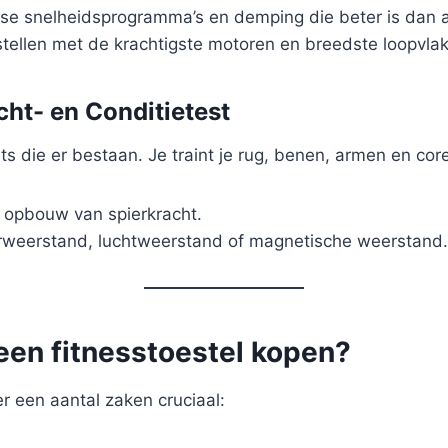
rse snelheidsprogramma’s en demping die beter is dan a
stellen met de krachtigste motoren en breedste loopvla
cht- en Conditietest
die er bestaan. Je traint je rug, benen, armen en core t
 opbouw van spierkracht.
rweerstand, luchtweerstand of magnetische weerstand.
 een fitnesstoestel kopen?
er een aantal zaken cruciaal: