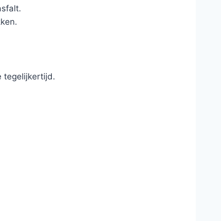
sfalt.
kken.
egelijkertijd.