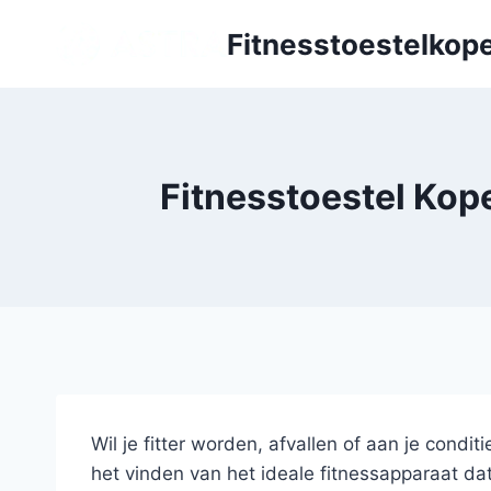
Doorgaan
Fitnesstoestelkope
naar
inhoud
Fitnesstoestel Kop
Wil je fitter worden, afvallen of aan je condi
het vinden van het ideale fitnessapparaat da