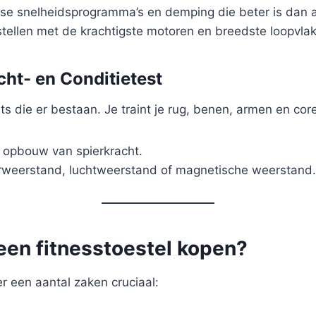
rse snelheidsprogramma’s en demping die beter is dan a
stellen met de krachtigste motoren en breedste loopvla
cht- en Conditietest
die er bestaan. Je traint je rug, benen, armen en core t
 opbouw van spierkracht.
rweerstand, luchtweerstand of magnetische weerstand.
 een fitnesstoestel kopen?
er een aantal zaken cruciaal: