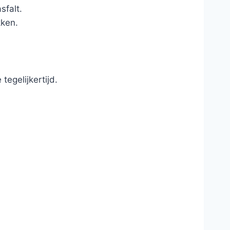
sfalt.
kken.
egelijkertijd.