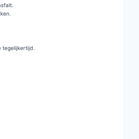
sfalt.
kken.
egelijkertijd.