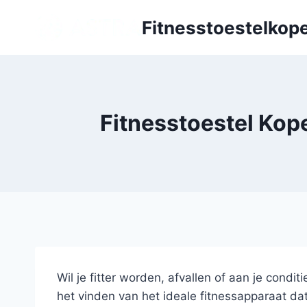
Doorgaan
Fitnesstoestelkope
naar
inhoud
Fitnesstoestel Kop
Wil je fitter worden, afvallen of aan je condi
het vinden van het ideale fitnessapparaat da