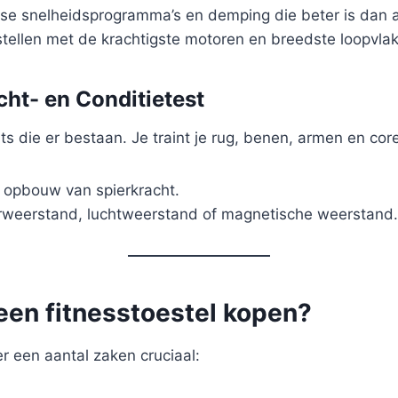
rse snelheidsprogramma’s en demping die beter is dan a
stellen met de krachtigste motoren en breedste loopvla
cht- en Conditietest
die er bestaan. Je traint je rug, benen, armen en core t
 opbouw van spierkracht.
rweerstand, luchtweerstand of magnetische weerstand.
 een fitnesstoestel kopen?
er een aantal zaken cruciaal: