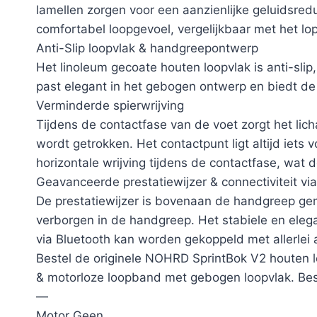
lamellen zorgen voor een aanzienlijke geluidsred
comfortabel loopgevoel, vergelijkbaar met het l
Anti-Slip loopvlak & handgreepontwerp
Het linoleum gecoate houten loopvlak is anti-slip
past elegant in het gebogen ontwerp en biedt de g
Verminderde spierwrijving
Tijdens de contactfase van de voet zorgt het li
wordt getrokken. Het contactpunt ligt altijd iet
horizontale wrijving tijdens de contactfase, wat d
Geavanceerde prestatiewijzer & connectiviteit vi
De prestatiewijzer is bovenaan de handgreep gem
verborgen in de handgreep. Het stabiele en eleg
via Bluetooth kan worden gekoppeld met allerlei
Bestel de originele NOHRD SprintBok V2 houten 
& motorloze loopband met gebogen loopvlak. Be
—
Motor Geen