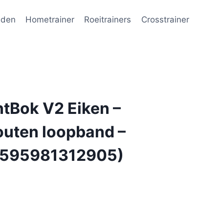
nden
Hometrainer
Roeitrainers
Crosstrainer
tBok V2 Eiken –
outen loopband –
7595981312905)