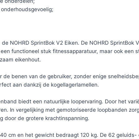
e onderdelen;
 onderhoudsgevoelig;
de NOHRD SprintBok V2 Eiken. De NOHRD SprintBok V2 Ei
en een functioneel stuk fitnessapparatuur, maar ook een s
rzaam eikenhout.
 de benen van de gebruiker, zonder enige snelheidsbep
erfect aan dankzij de kogellagerlamellen.
band biedt een natuurlijke loopervaring. Door het vari
en. In vergelijking met gemotoriseerde loopbanden zorgt
g door de grotere krachtinspanning.
 140 cm en het gewicht bedraagt 120 kg. De 62 geluid