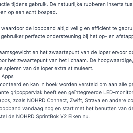
uctie tijdens gebruik. De natuurlijke rubberen inserts 
open op een echt bospad.
, waardoor de loopband altijd veilig en efficiënt te ge
ebruiker perfecte ondersteuning bij het op- en afstappe
chaamsgewicht en het zwaartepunt van de loper ervoor 
s voor het zwaartepunt van het lichaam. De hoogwaardig
e spieren van de loper extra stimuleert.
a Apps
onteerd en kan in hoek worden versteld om aan alle geb
ante gripoppervlak heeft een geïntegreerde LED-monitor
 apps, zoals NOHRD Connect, Zwift, Strava en andere c
loopband vandaag nog en start met het benutten van d
stel de NOHRD SprintBok V2 Eiken nu.