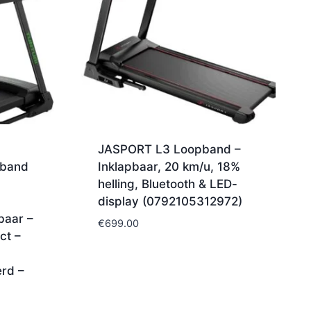
0
JASPORT L3 Loopband –
pband
Inklapbaar, 20 km/u, 18%
helling, Bluetooth & LED-
display (0792105312972)
baar –
€
699.00
ct –
U
erd –