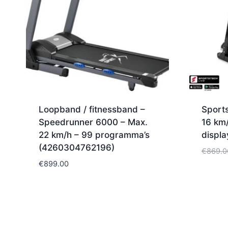
Loopband / fitnessband –
Sport
Speedrunner 6000 – Max.
16 km/
22 km/h – 99 programma’s
displ
(4260304762196)
€
869.0
€
899.00