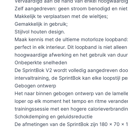
Vervaardigd aan de hand van enkel hoogwaardig
Zelf aangedreven: geen stroom benodigd en niet
Makkelijk te verplaatsen met de wieltjes;
Gemakkelijk in gebruik;
Stijlvol houten design.
Maak kennis met de ultieme motorloze loopband: 
perfect in elk interieur. Dit loopband is niet alle
hoogwaardige afwerking en het gebruik van duu
Onbeperkte snelheden
De SprintBok V2 wordt volledig aangedreven door
intervaltraining, de SprintBok kan elke loopstijl p
Gebogen ontwerp
Het naar binnen gebogen ontwerp van de lamellen
loper op elk moment het tempo en ritme verander
trainingssessie met een hogere calorieverbrandin
Schokdemping en geluidsreductie
De afmetingen van de SprintBok zijn 180 x 70 x