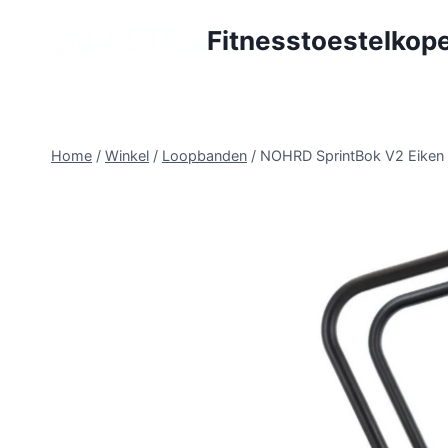
Doorgaan
Fitnesstoestelkope
naar
inhoud
Home
/
Winkel
/
Loopbanden
/
NOHRD SprintBok V2 Eiken 