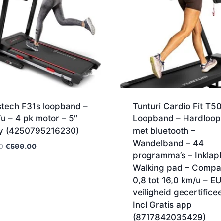
stech F31s loopband –
Tunturi Cardio Fit T5
u – 4 pk motor – 5″
Loopband – Hardloo
ay (4250795216230)
met bluetooth –
Wandelband – 44
Oorspronkelijke
Huidige
0
€
599.00
programma’s – Inklap
prijs
prijs
Walking pad – Compa
was:
is:
0,8 tot 16,0 km/u – E
€869.00.
€599.00.
veiligheid gecertifice
Incl Gratis app
(8717842035429)