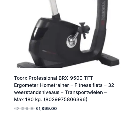
Toorx Professional BRX-9500 TFT
Ergometer Hometrainer – Fitness fiets – 32
weerstandsniveaus – Transportwielen –
Max 180 kg. (8029975806396)
Oorspronkelijke
Huidige
€
2,399.00
€
1,899.00
prijs
prijs
was:
is:
€2,399.00.
€1,899.00.