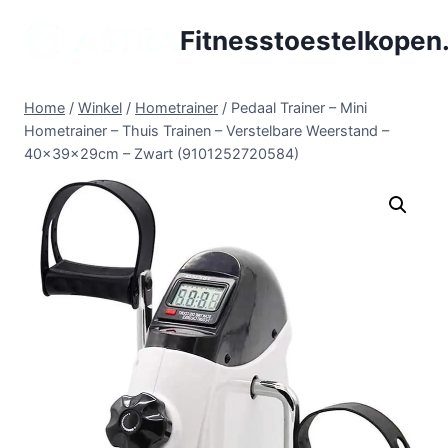
Doorgaan
Fitnesstoestelkopen.
naar
inhoud
Home
/
Winkel
/
Hometrainer
/
Pedaal Trainer – Mini
Hometrainer – Thuis Trainen – Verstelbare Weerstand –
40x39x29cm – Zwart (9101252720584)