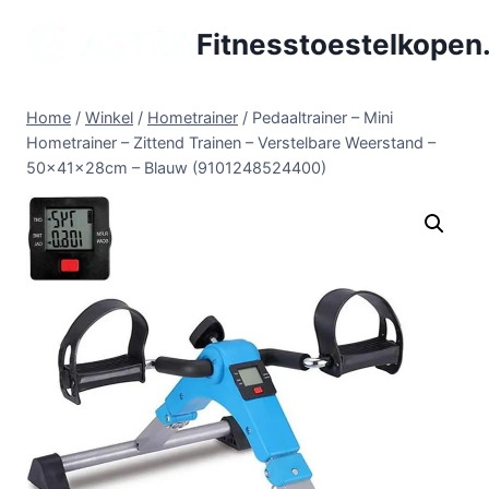
Doorgaan
Fitnesstoestelkopen.
naar
inhoud
Home
/
Winkel
/
Hometrainer
/
Pedaaltrainer – Mini
Hometrainer – Zittend Trainen – Verstelbare Weerstand –
50x41x28cm – Blauw (9101248524400)