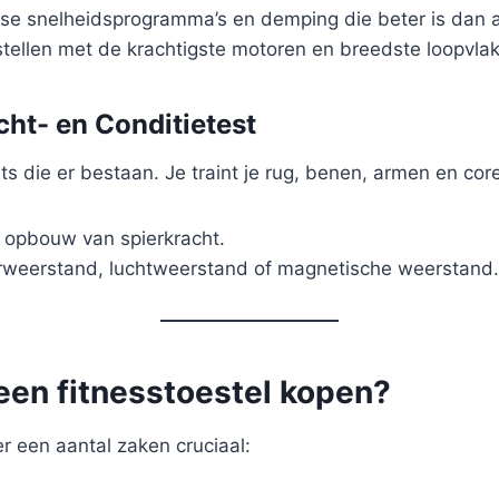
rse snelheidsprogramma’s en demping die beter is dan a
stellen met de krachtigste motoren en breedste loopvla
cht- en Conditietest
die er bestaan. Je traint je rug, benen, armen en core t
 opbouw van spierkracht.
rweerstand, luchtweerstand of magnetische weerstand.
 een fitnesstoestel kopen?
er een aantal zaken cruciaal: