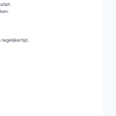
sfalt.
kken.
egelijkertijd.