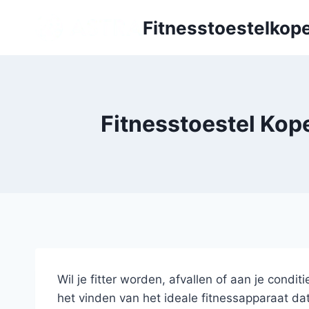
Doorgaan
Fitnesstoestelkope
naar
inhoud
Fitnesstoestel Kop
Wil je fitter worden, afvallen of aan je condi
het vinden van het ideale fitnessapparaat da