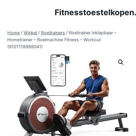
Doorgaan
Fitnesstoestelkopen.
naar
inhoud
Home
/
Winkel
/
Roeitrainers
/
Roeitrainer Inklapbaar –
Hometrainer – Roeimachine Fitness – Workout
(9101119988041)