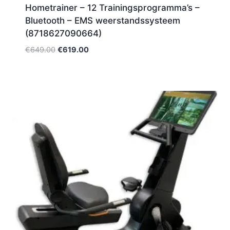
Hometrainer – 12 Trainingsprogramma’s –
Bluetooth – EMS weerstandssysteem
(8718627090664)
Oorspronkelijke
Huidige
€
649.00
€
619.00
prijs
prijs
was:
is:
€649.00.
€619.00.