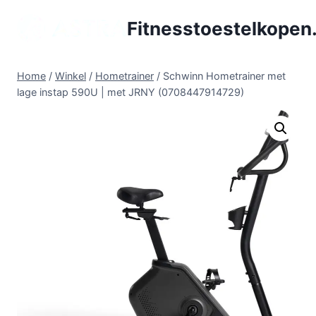
Doorgaan
Fitnesstoestelkopen.
naar
inhoud
Home
/
Winkel
/
Hometrainer
/
Schwinn Hometrainer met
lage instap 590U | met JRNY (0708447914729)