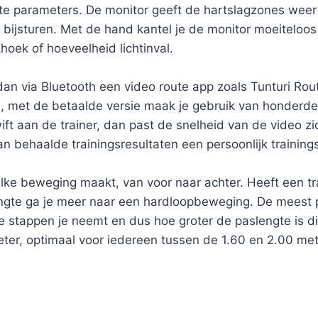
ste parameters. De monitor geeft de hartslagzones weer in
 bijsturen. Met de hand kantel je de monitor moeiteloos 
hoek of hoeveelheid lichtinval.
 dan via Bluetooth een video route app zoals Tunturi Rou
s, met de betaalde versie maak je gebruik van honderde
 aan de trainer, dan past de snelheid van de video zich
an behaalde trainingsresultaten een persoonlijk trainin
elke beweging maakt, van voor naar achter. Heeft een tra
engte ga je meer naar een hardloopbeweging. De meest p
re stappen je neemt en dus hoe groter de paslengte is d
ter, optimaal voor iedereen tussen de 1.60 en 2.00 met