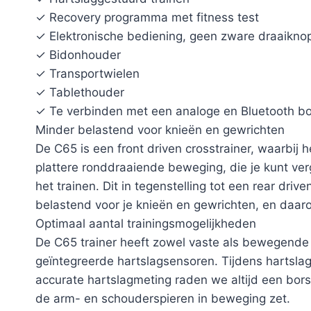
✓ Recovery programma met fitness test
✓ Elektronische bediening, geen zware draaikno
✓ Bidonhouder
✓ Transportwielen
✓ Tablethouder
✓ Te verbinden met een analoge en Bluetooth b
Minder belastend voor knieën en gewrichten
De C65 is een front driven crosstrainer, waarbij h
plattere ronddraaiende beweging, die je kunt verg
het trainen. Dit in tegenstelling tot een rear dri
belastend voor je knieën en gewrichten, en daarom
Optimaal aantal trainingsmogelijkheden
De C65 trainer heeft zowel vaste als bewegende ha
geïntegreerde hartslagsensoren. Tijdens hartsla
accurate hartslagmeting raden we altijd een bo
de arm- en schouderspieren in beweging zet.