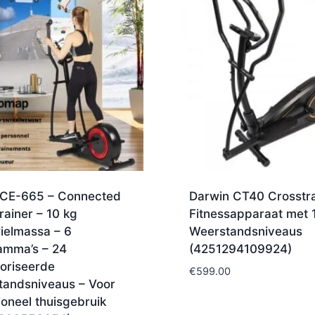
CE-665 – Connected
Darwin CT40 Crosstra
rainer – 10 kg
Fitnessapparaat met 
ielmassa – 6
Weerstandsniveaus
amma’s – 24
(4251294109924)
oriseerde
€
599.00
tandsniveaus – Voor
oneel thuisgebruik