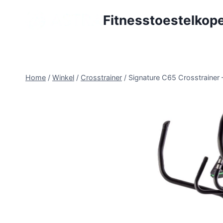
Doorgaan
Fitnesstoestelkope
naar
inhoud
Home
/
Winkel
/
Crosstrainer
/
Signature C65 Crosstrainer