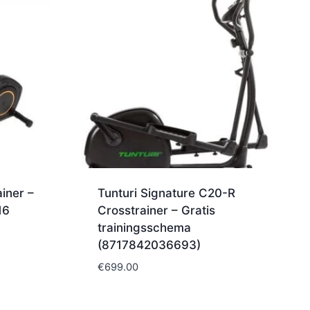
iner –
Tunturi Signature C20-R
16
Crosstrainer – Gratis
trainingsschema
(8717842036693)
€
699.00