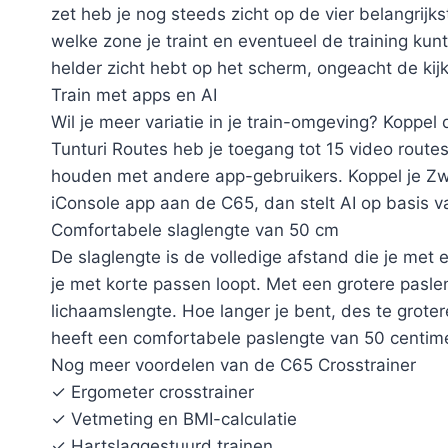
zet heb je nog steeds zicht op de vier belangrijk
welke zone je traint en eventueel de training kunt
helder zicht hebt op het scherm, ongeacht de kijk
Train met apps en AI
Wil je meer variatie in je train-omgeving? Koppel
Tunturi Routes heb je toegang tot 15 video route
houden met andere app-gebruikers. Koppel je Zwift
iConsole app aan de C65, dan stelt AI op basis v
Comfortabele slaglengte van 50 cm
De slaglengte is de volledige afstand die je met 
je met korte passen loopt. Met een grotere pasl
lichaamslengte. Hoe langer je bent, des te grote
heeft een comfortabele paslengte van 50 centime
Nog meer voordelen van de C65 Crosstrainer
✓ Ergometer crosstrainer
✓ Vetmeting en BMI-calculatie
✓ Hartslaggestuurd trainen