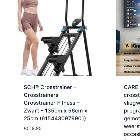
SCH® Crosstrainer –
CARE 
Crosstrainers –
crosst
Crosstrainer Fitness –
vliegw
Zwart – 135cm x 56cm x
progr
25cm (6154430979901)
gemot
weers
€
519.95
occasi