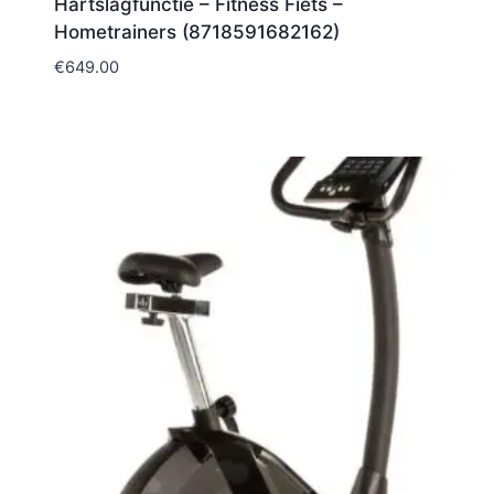
Hartslagfunctie – Fitness Fiets –
Hometrainers (8718591682162)
€
649.00