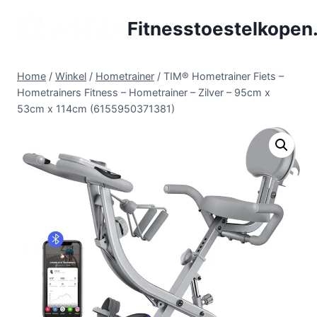
Doorgaan
Fitnesstoestelkopen.
naar
inhoud
Home
/
Winkel
/
Hometrainer
/
TIM® Hometrainer Fiets –
Hometrainers Fitness – Hometrainer – Zilver – 95cm x
53cm x 114cm (6155950371381)