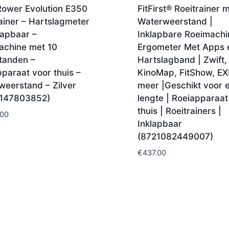
Rower Evolution E350
FitFirst® Roeitrainer 
ainer – Hartslagmeter
Waterweerstand |
lapbaar –
Inklapbare Roeimachi
achine met 10
Ergometer Met Apps 
tanden –
Hartslagband | Zwift,
paraat voor thuis –
KinoMap, FitShow, EX
weerstand – Zilver
meer |Geschikt voor e
147803852)
lengte | Roeiapparaat
thuis | Roeitrainers |
.00
Inklapbaar
(8721082449007)
€
437.00