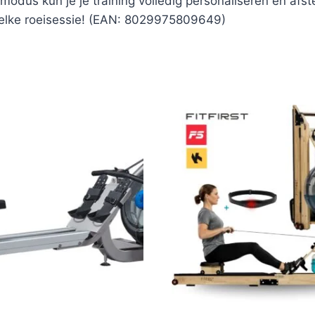
smodus kun je je training volledig personaliseren en af
t elke roeisessie! (EAN: 8029975809649)