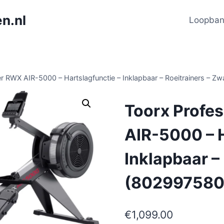
n.nl
Loopba
ner RWX AIR-5000 – Hartslagfunctie – Inklapbaar – Roeitrainers – 
Toorx Profes
AIR-5000 – H
Inklapbaar –
(802997580
€
1,099.00