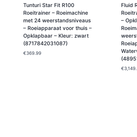
Tunturi Star Fit R100
Fluid 
Roeitrainer – Roeimachine
Roeitr
met 24 weerstandsniveaus
– Opk
– Roeiapparaat voor thuis –
Roeim
Opklapbaar – Kleur: zwart
weers
(8717842031087)
Roeiap
Water
€
369.99
(4895
€
3,149