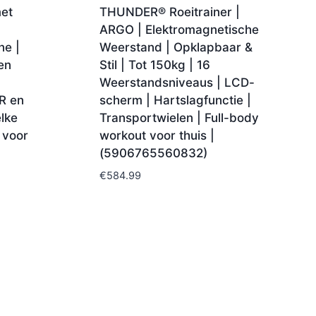
met
THUNDER® Roeitrainer |
ARGO | Elektromagnetische
ne |
Weerstand | Opklapbaar &
en
Stil | Tot 150kg | 16
Weerstandsniveaus | LCD-
R en
scherm | Hartslagfunctie |
lke
Transportwielen | Full-body
 voor
workout voor thuis |
(5906765560832)
€
584.99