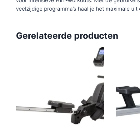
voor intensieve HIIT-workouts. Met de gebruiker
veelzijdige programma’s haal je het maximale ui
Gerelateerde producten