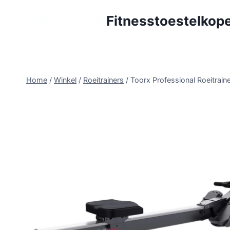
Doorgaan
Fitnesstoestelkope
naar
inhoud
Home
/
Winkel
/
Roeitrainers
/
Toorx Professional Roeitrai