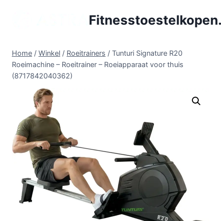
Doorgaan
Fitnesstoestelkopen.
naar
inhoud
Home
/
Winkel
/
Roeitrainers
/
Tunturi Signature R20
Roeimachine – Roeitrainer – Roeiapparaat voor thuis
(8717842040362)