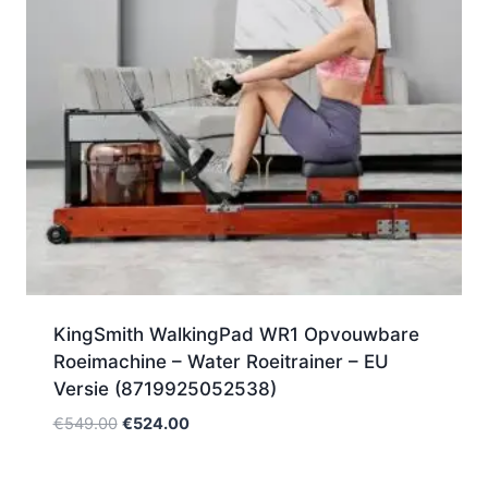
KingSmith WalkingPad WR1 Opvouwbare
Roeimachine – Water Roeitrainer – EU
Versie (8719925052538)
Oorspronkelijke
Huidige
€
549.00
€
524.00
prijs
prijs
was:
is: