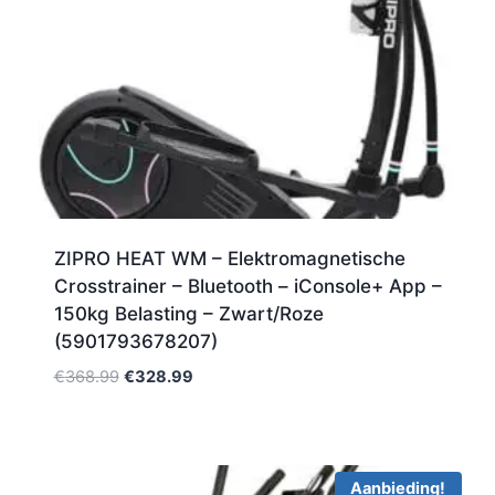
ZIPRO HEAT WM – Elektromagnetische
Crosstrainer – Bluetooth – iConsole+ App –
150kg Belasting – Zwart/Roze
(5901793678207)
Oorspronkelijke
Huidige
€
368.99
€
328.99
prijs
prijs
was:
is:
€368.99.
€328.99.
Aanbieding!