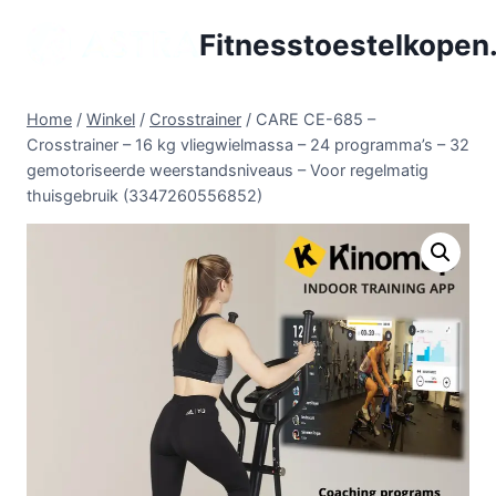
Doorgaan
Fitnesstoestelkopen.
naar
inhoud
Home
/
Winkel
/
Crosstrainer
/
CARE CE-685 –
Crosstrainer – 16 kg vliegwielmassa – 24 programma’s – 32
gemotoriseerde weerstandsniveaus – Voor regelmatig
thuisgebruik (3347260556852)