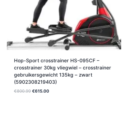
Hop-Sport crosstrainer HS-095CF –
crosstrainer 30kg vliegwiel – crosstrainer
gebruikersgewicht 135kg – zwart
(5902308219403)
Oorspronkelijke
Huidige
€
800.99
€
615.00
prijs
prijs
was:
is:
€800.99.
€615.00.