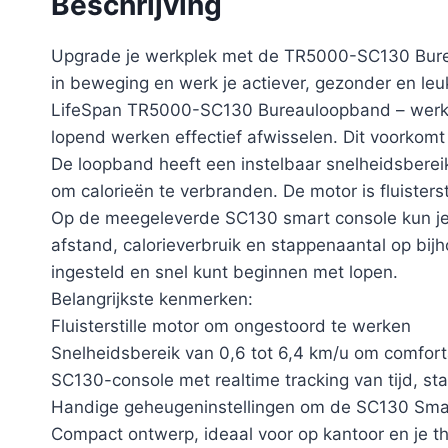
Beschrijving
Upgrade je werkplek met de TR5000-SC130 Bureau
in beweging en werk je actiever, gezonder en leuk
LifeSpan TR5000-SC130 Bureauloopband – werk a
lopend werken effectief afwisselen. Dit voorko
De loopband heeft een instelbaar snelheidsbereik 
om calorieën te verbranden. De motor is fluisters
Op de meegeleverde SC130 smart console kun je je
afstand, calorieverbruik en stappenaantal op bij
ingesteld en snel kunt beginnen met lopen.
Belangrijkste kenmerken:
Fluisterstille motor om ongestoord te werken
Snelheidsbereik van 0,6 tot 6,4 km/u om comfort
SC130-console met realtime tracking van tijd, st
Handige geheugeninstellingen om de SC130 Smart
Compact ontwerp, ideaal voor op kantoor en je t