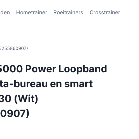
nden
Hometrainer
Roeitrainers
Crosstrainer
785255860907)
R5000 Power Loopband
sta-bureau en smart
30 (Wit)
0907)