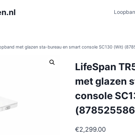
n.nl
Loopba
pband met glazen sta-bureau en smart console SC130 (Wit) (8
LifeSpan T
met glazen 
console SC1
(878525586
€
2,299.00