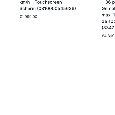
km/h – Touchscreen
– 36 
Scherm (0810000545636)
Gemoto
max. 1
€
1,999.00
de spo
(3347
€
4,899