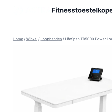
Doorgaan
Fitnesstoestelkope
naar
inhoud
Home
/
Winkel
/
Loopbanden
/
LifeSpan TR5000 Power Loo