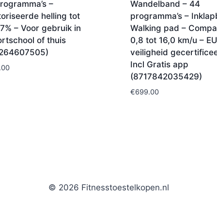
programma’s –
Wandelband – 44
riseerde helling tot
programma’s – Inklap
7% – Voor gebruik in
Walking pad – Compa
rtschool of thuis
0,8 tot 16,0 km/u – E
264607505)
veiligheid gecertifice
Incl Gratis app
.00
(8717842035429)
€
699.00
© 2026 Fitnesstoestelkopen.nl