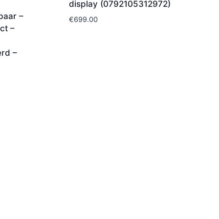
display (0792105312972)
baar –
€
699.00
ct –
U
erd –