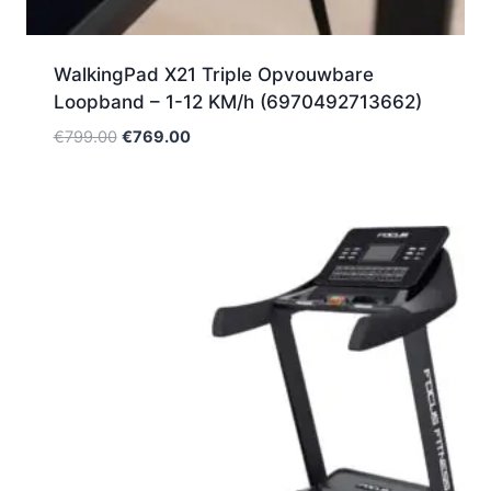
WalkingPad X21 Triple Opvouwbare
Loopband – 1-12 KM/h (6970492713662)
Oorspronkelijke
Huidige
€
799.00
€
769.00
prijs
prijs
was:
is:
€799.00.
€769.00.