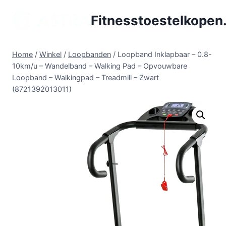
Doorgaan
Fitnesstoestelkopen.
naar
inhoud
Home
/
Winkel
/
Loopbanden
/
Loopband Inklapbaar – 0.8-
10km/u – Wandelband – Walking Pad – Opvouwbare
Loopband – Walkingpad – Treadmill – Zwart
(8721392013011)